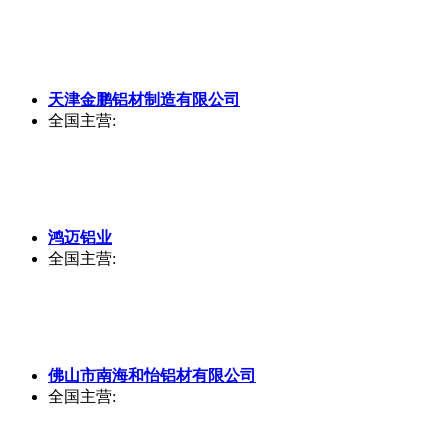
江苏苏州市
主营:铝板铝棒铝管，各个牌号各个规格，可
切割
东莞市品胜金属材料有限公司
广东东莞市
主营:全国范围
天津金鹏
铝
材制造有限公司
全国
主营:
鸿迈
铝
业
全国
主营: