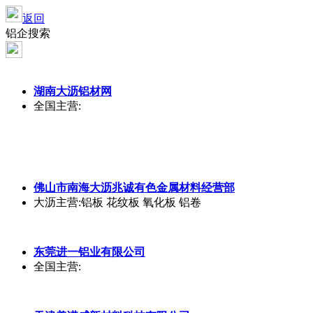
返回
铝企搜索
湖南大沥
铝
材网
全国
主营:
佛山市南海大沥兆诚有色金属材料经营部
大沥
主营:铝板 花纹板 氧化板 铝卷