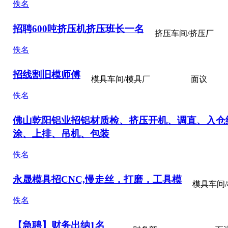
佚名
招聘600吨挤压机挤压班长一名
挤压车间/挤压厂
佚名
招线割旧模师傅
模具车间/模具厂
面议
佚名
佛山
乾阳铝业招铝材质检、挤压开机、调直、入仓
涂、上排、吊机、包装
佚名
永晟模具招CNC,慢走丝，打磨，工具模
模具车间
佚名
【急聘】财务出纳1名