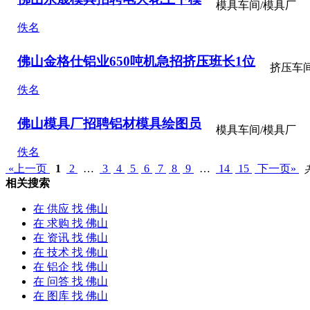
模具车间/模具厂
佚名
佛山
金格仕铝业650吨机急招挤压班长1位
挤压车间
佚名
佛山
模具厂招聘铝材模具绘图员
模具车间/模具厂
佚名
«上一页
1
2
…
3
4
5
6
7
8
9
…
14
15
下一页»
相关搜索
在
供应
找 佛山
在
求购
找 佛山
在
资讯
找 佛山
在
技术
找 佛山
在
铝企
找 佛山
在
问答
找 佛山
在
图库
找 佛山