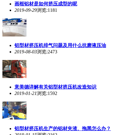
画框铝材是如何
挤压
成型的呢
2019-09-29
浏览:1181
铝型材
挤压
机排气问题及用什么抗磨液压油
2019-08-03
浏览:2473
意美德详解有关铝型材
挤压
机改造知识
2019-01-21
浏览:1592
铝型材
挤压
机生产的铝材夹渣、拖黑怎么办？
2019-01-15
浏览:2162