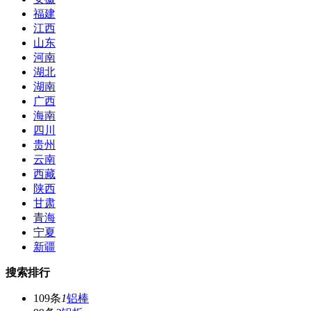
福建
江西
山东
河南
湖北
湖南
广西
海南
四川
贵州
云南
西藏
陕西
甘肃
青海
宁夏
新疆
搜索排行
109条
1
铝棒