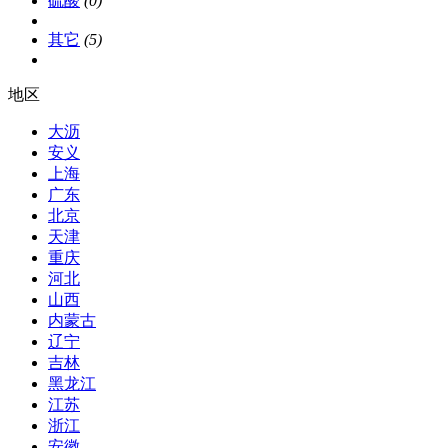
硫酸
(0)
其它
(5)
地区
大沥
安义
上海
广东
北京
天津
重庆
河北
山西
内蒙古
辽宁
吉林
黑龙江
江苏
浙江
安徽