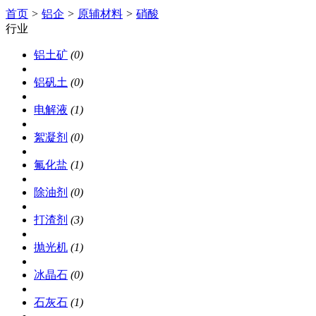
首页
>
铝企
>
原辅材料
>
硝酸
行业
铝土矿
(0)
铝矾土
(0)
电解液
(1)
絮凝剂
(0)
氟化盐
(1)
除油剂
(0)
打渣剂
(3)
抛光机
(1)
冰晶石
(0)
石灰石
(1)