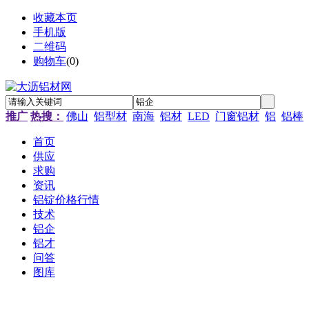
收藏本页
手机版
二维码
购物车
(
0
)
推广
热搜：
佛山
铝型材
南海
铝材
LED
门窗铝材
铝
铝棒
首页
供应
求购
资讯
铝锭价格行情
技术
铝企
铝才
问答
图库