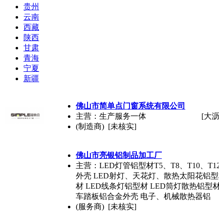
贵州
云南
西藏
陕西
甘肃
青海
宁夏
新疆
佛山市简单点门窗系统有限公司
主营：生产服务一体
[大沥
(制造商) [未核实]
佛山市亮银铝制品加工厂
主营：LED灯管铝型材T5、T8、T10、
外壳 LED射灯、天花灯、散热太阳花铝型
材 LED线条灯铝型材 LED筒灯散热铝型材
车踏板铝合金外壳 电子、机械散热器铝
(服务商) [未核实]