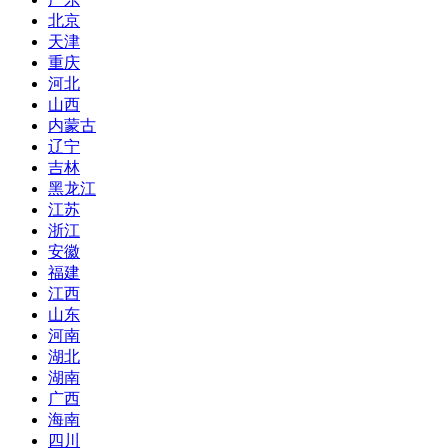
北京
天津
重庆
河北
山西
内蒙古
辽宁
吉林
黑龙江
江苏
浙江
安徽
福建
江西
山东
河南
湖北
湖南
广西
海南
四川