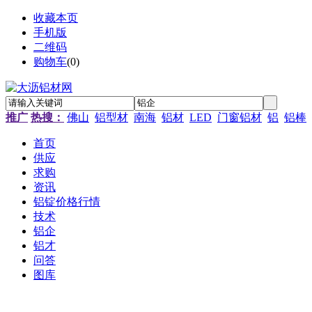
收藏本页
手机版
二维码
购物车
(
0
)
推广
热搜：
佛山
铝型材
南海
铝材
LED
门窗铝材
铝
铝棒
首页
供应
求购
资讯
铝锭价格行情
技术
铝企
铝才
问答
图库