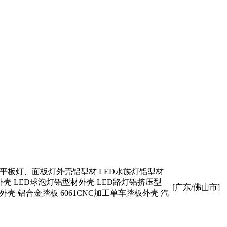
ED平板灯、面板灯外壳铝型材 LED水族灯铝型材
壳 LED球泡灯铝型材外壳 LED路灯铝挤压型
[广东/佛山市]
外壳 铝合金踏板 6061CNC加工单车踏板外壳 汽