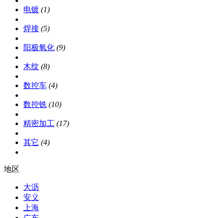
电镀
(1)
焊接
(5)
阳极氧化
(9)
木纹
(8)
数控车
(4)
数控铣
(10)
精密加工
(17)
其它
(4)
地区
大沥
安义
上海
广东