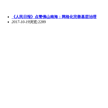
《人民日报》点赞佛山南海：网格化完善基层治理
2017-10-19
浏览:2289
佛山智造“重器”- 盾构机，单台价值亿元
2017-10-19
浏览:2515
广东永利坚铝业有限公司自主研发项目获得发明专利授
权
2017-09-15
浏览:2070