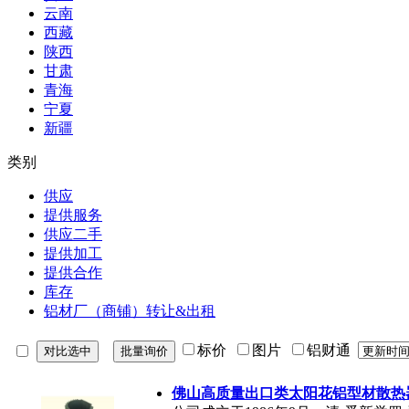
云南
西藏
陕西
甘肃
青海
宁夏
新疆
类别
供应
提供服务
供应二手
提供加工
提供合作
库存
铝材厂（商铺）转让&出租
标价
图片
铝财通
佛山高质量出口类太阳花铝型材散热