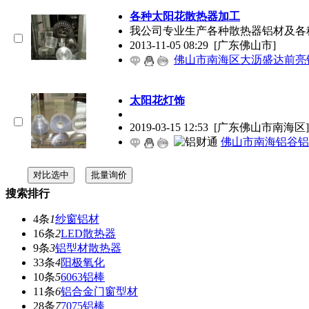
各种太阳花散热器加工
我公司专业生产各种散热器铝材及各种太阳花
2013-11-05 08:29
[广东佛山市]
佛山市南海区大沥盛达前亮
太阳花灯饰
2019-03-15 12:53
[广东佛山市南海区]
佛山市南海铝谷铝
搜索排行
4条
1
纱窗铝材
16条
2
LED散热器
9条
3
铝型材散热器
33条
4
阳极氧化
10条
5
6063铝棒
11条
6
铝合金门窗型材
28条
7
7075铝棒