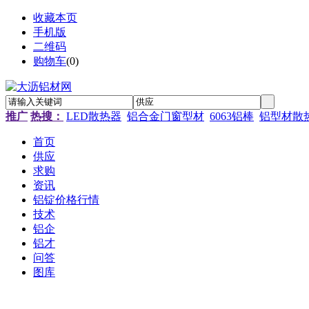
收藏本页
手机版
二维码
购物车
(
0
)
推广
热搜：
LED散热器
铝合金门窗型材
6063铝棒
铝型材散
首页
供应
求购
资讯
铝锭价格行情
技术
铝企
铝才
问答
图库