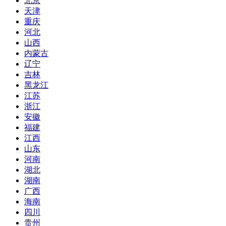
北京
天津
重庆
河北
山西
内蒙古
辽宁
吉林
黑龙江
江苏
浙江
安徽
福建
江西
山东
河南
湖北
湖南
广西
海南
四川
贵州