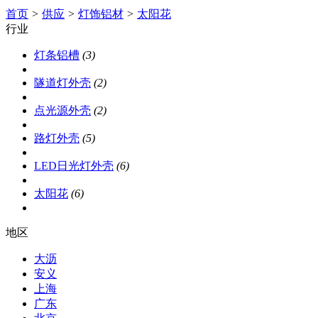
首页
>
供应
>
灯饰铝材
>
太阳花
行业
灯条铝槽
(3)
隧道灯外壳
(2)
点光源外壳
(2)
路灯外壳
(5)
LED日光灯外壳
(6)
太阳花
(6)
地区
大沥
安义
上海
广东