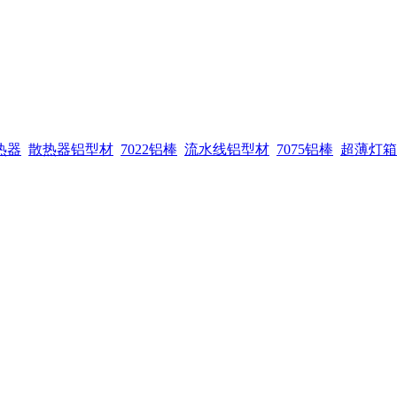
热器
散热器铝型材
7022铝棒
流水线铝型材
7075铝棒
超薄灯箱