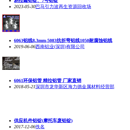
易拉罐铝锭、7号铝锭
2023-05-30
巴马引力波再生资源回收场
6063铝线8.3mm-5083抗折弯铝线1050耐腐蚀铝线
2019-06-06
西南铝业(深圳)有限公司
6061环保铝管 精拉铝管 厂家直销
2018-05-21
深圳市龙华新区海力德金属材料经营部
供应机件铝锭(摩托车废铝锭)
2017-12-06
佚名