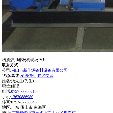
均质炉用卷杨机现场照片
联系方式
公司:
佛山市新佳源铝材设备有限公司
状态:
离线
发送信件
在线交谈
姓名:汤先生(先生)
职位:经理
电话:
0757-87760216
手机:
13620886980
传真:0757-87760348
地区:广东-佛山市-南海区
地址:
广东省佛山市三水西南工业区梅岗村