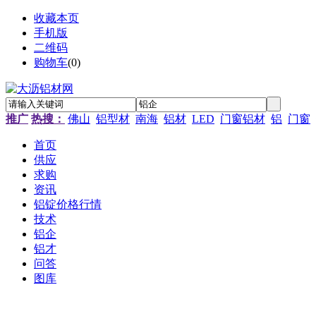
收藏本页
手机版
二维码
购物车
(
0
)
推广
热搜：
佛山
铝型材
南海
铝材
LED
门窗铝材
铝
门窗
首页
供应
求购
资讯
铝锭价格行情
技术
铝企
铝才
问答
图库