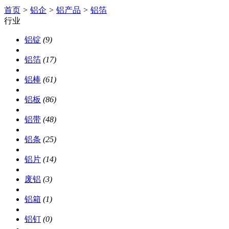
首页
>
铝企
>
铝产品
>
铝箔
行业
铝锭
(9)
铝箔
(17)
铝棒
(61)
铝板
(86)
铝带
(48)
铝条
(25)
铝片
(14)
废铝
(3)
铝箱
(1)
铝钉
(0)