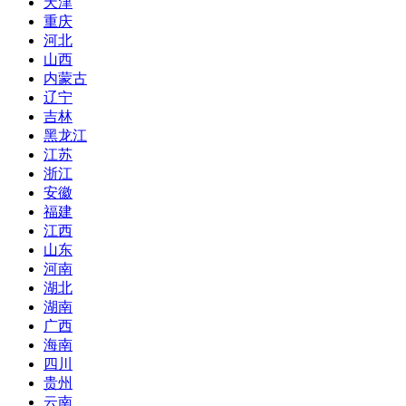
天津
重庆
河北
山西
内蒙古
辽宁
吉林
黑龙江
江苏
浙江
安徽
福建
江西
山东
河南
湖北
湖南
广西
海南
四川
贵州
云南