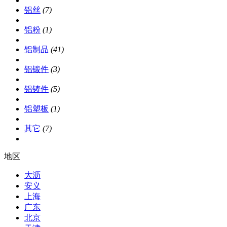
铝丝
(7)
铝粉
(1)
铝制品
(41)
铝锻件
(3)
铝铸件
(5)
铝塑板
(1)
其它
(7)
地区
大沥
安义
上海
广东
北京