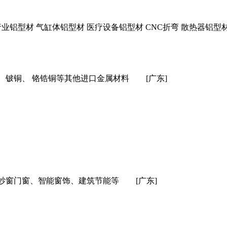
铝型材 气缸体铝型材 医疗设备铝型材 CNC折弯 散热器铝型材 
、铍铜、 铬锆铜等其他进口金属材料
[广东]
纱窗门窗、智能窗饰、建筑节能等
[广东]