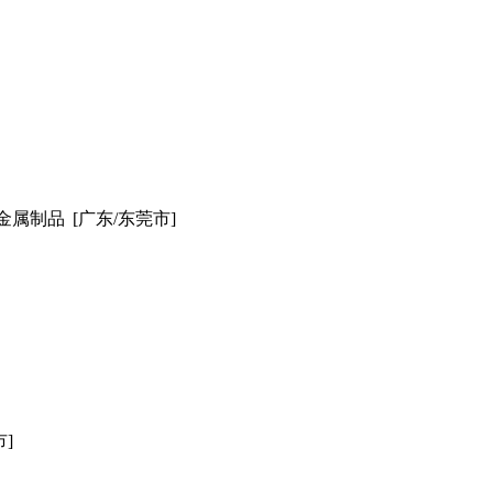
金属制品
[广东/东莞市]
市]