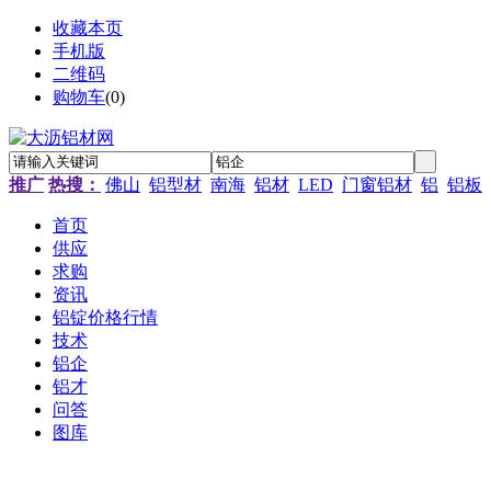
收藏本页
手机版
二维码
购物车
(
0
)
推广
热搜：
佛山
铝型材
南海
铝材
LED
门窗铝材
铝
铝板
首页
供应
求购
资讯
铝锭价格行情
技术
铝企
铝才
问答
图库