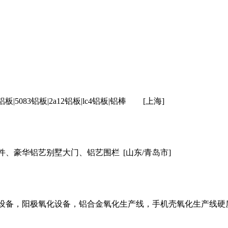
铝板|5083铝板|2a12铝板|lc4铝板|铝棒
[上海]
件、豪华铝艺别墅大门、铝艺围栏
[山东/青岛市]
设备，阳极氧化设备，铝合金氧化生产线，手机壳氧化生产线硬