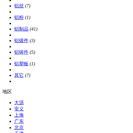
铝丝
(7)
铝粉
(1)
铝制品
(41)
铝锻件
(3)
铝铸件
(5)
铝塑板
(1)
其它
(7)
地区
大沥
安义
上海
广东
北京