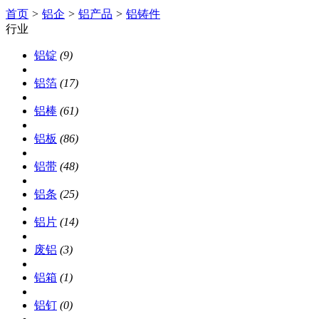
首页
>
铝企
>
铝产品
>
铝铸件
行业
铝锭
(9)
铝箔
(17)
铝棒
(61)
铝板
(86)
铝带
(48)
铝条
(25)
铝片
(14)
废铝
(3)
铝箱
(1)
铝钉
(0)