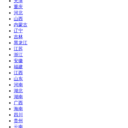
天津
重庆
河北
山西
内蒙古
辽宁
吉林
黑龙江
江苏
浙江
安徽
福建
江西
山东
河南
湖北
湖南
广西
海南
四川
贵州
云南