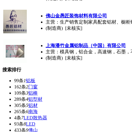
佛山金愚匠装饰材料有限公司
主营：生产销售定制家具配套铝材、橱柜
(制造商) [未核实]
上海潘竹金属铝制品（中国）有限公司
主营：模具钢，铝合金，高速钢，石墨，
(制造商) [未核实]
搜索排行
99条
1
铝板
162条
2
门窗
109条
3
铝棒
289条
4
铝型材
305条
5
铝材
265条
6
南海
4条
7
LED散热器
93条
8
LED
433条
9
佛山