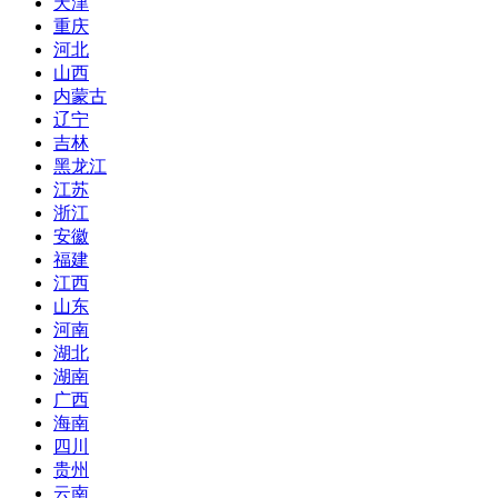
天津
重庆
河北
山西
内蒙古
辽宁
吉林
黑龙江
江苏
浙江
安徽
福建
江西
山东
河南
湖北
湖南
广西
海南
四川
贵州
云南