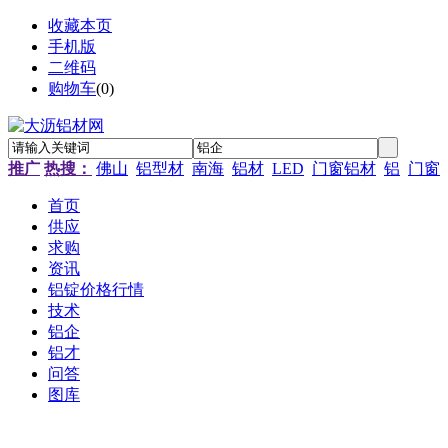
收藏本页
手机版
二维码
购物车
(
0
)
推广
热搜：
佛山
铝型材
南海
铝材
LED
门窗铝材
铝
门窗
首页
供应
求购
资讯
铝锭价格行情
技术
铝企
铝才
问答
图库