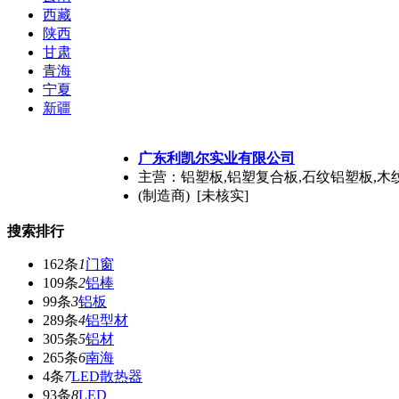
西藏
陕西
甘肃
青海
宁夏
新疆
广东利凯尔实业有限公司
主营：铝塑板,铝塑复合板,石纹铝塑板,木
(制造商) [未核实]
搜索排行
162条
1
门窗
109条
2
铝棒
99条
3
铝板
289条
4
铝型材
305条
5
铝材
265条
6
南海
4条
7
LED散热器
93条
8
LED