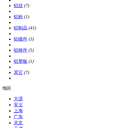
铝丝
(7)
铝粉
(1)
铝制品
(41)
铝锻件
(3)
铝铸件
(5)
铝塑板
(1)
其它
(7)
地区
大沥
安义
上海
广东
北京