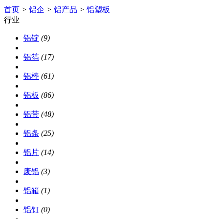
首页
>
铝企
>
铝产品
>
铝塑板
行业
铝锭
(9)
铝箔
(17)
铝棒
(61)
铝板
(86)
铝带
(48)
铝条
(25)
铝片
(14)
废铝
(3)
铝箱
(1)
铝钉
(0)